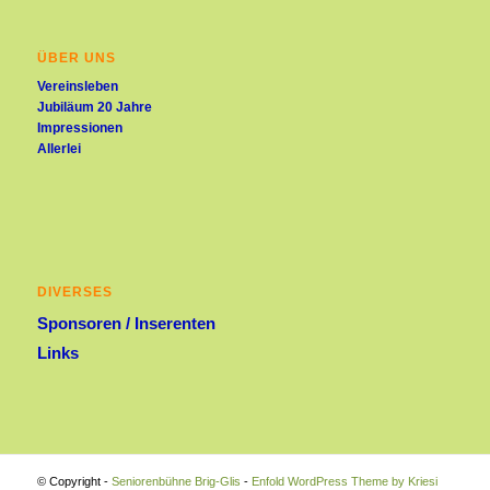
ÜBER UNS
Vereinsleben
Jubiläum 20 Jahre
Impressionen
Allerlei
DIVERSES
Sponsoren / Inserenten
Links
© Copyright -
Seniorenbühne Brig-Glis
-
Enfold WordPress Theme by Kriesi